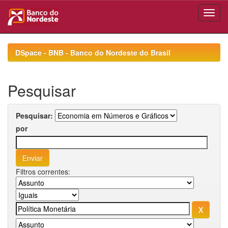
Skip
navigation
DSpace - BNB - Banco do Nordeste do Brasil
Pesquisar
Pesquisar:
por
Filtros correntes: