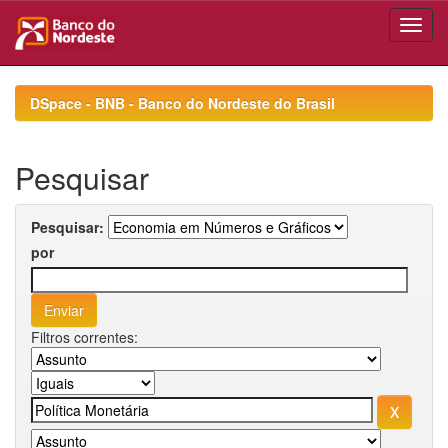
Skip
navigation
DSpace - BNB - Banco do Nordeste do Brasil
Pesquisar
Pesquisar:
por
Filtros correntes: