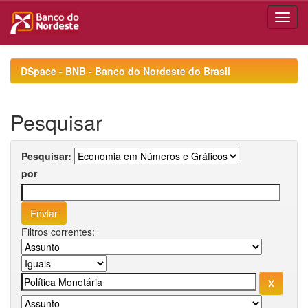
Skip
navigation
DSpace - BNB - Banco do Nordeste do Brasil
Pesquisar
Pesquisar:
por
Filtros correntes: