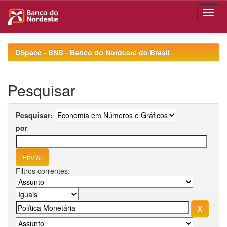
Skip
navigation
DSpace - BNB - Banco do Nordeste do Brasil
Pesquisar
Pesquisar:
por
Filtros correntes: