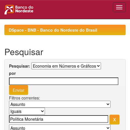
Skip
navigation
DSpace - BNB - Banco do Nordeste do Brasil
Pesquisar
Pesquisar:
por
Filtros correntes: