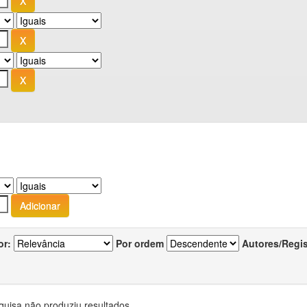
or:
Por ordem
Autores/Regi
quisa não produziu resultados.