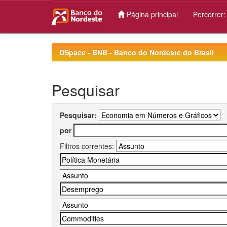
Página principal
Percorrer
Skip
navigation
DSpace - BNB - Banco do Nordeste do Brasil
Pesquisar
Pesquisar:
por
Filtros correntes: