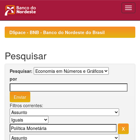
Skip
navigation
DSpace - BNB - Banco do Nordeste do Brasil
Pesquisar
Pesquisar:
por
Filtros correntes: