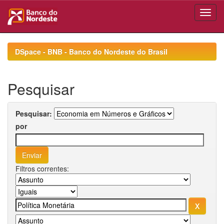
Skip
navigation
DSpace - BNB - Banco do Nordeste do Brasil
Pesquisar
Pesquisar:
por
Filtros correntes: