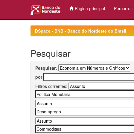
Página principal
Percorrer
Skip
navigation
DSpace - BNB - Banco do Nordeste do Brasil
Pesquisar
Pesquisar:
por
Filtros correntes: