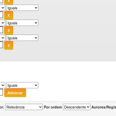
or:
Por ordem
Autores/Regi