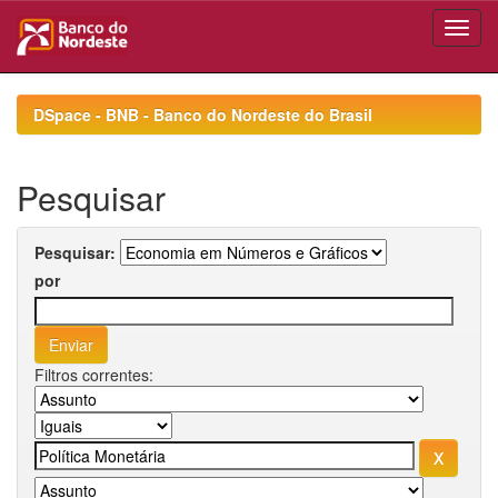
Skip
navigation
DSpace - BNB - Banco do Nordeste do Brasil
Pesquisar
Pesquisar:
por
Filtros correntes: