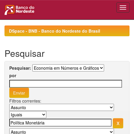
Skip
navigation
DSpace - BNB - Banco do Nordeste do Brasil
Pesquisar
Pesquisar:
por
Filtros correntes: