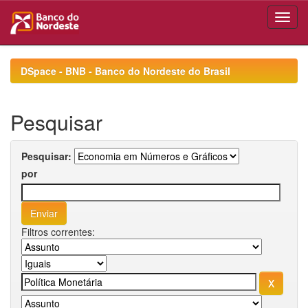
Skip
navigation
DSpace - BNB - Banco do Nordeste do Brasil
Pesquisar
Pesquisar:
por
Filtros correntes: