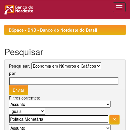
Skip
navigation
DSpace - BNB - Banco do Nordeste do Brasil
Pesquisar
Pesquisar:
por
Filtros correntes: