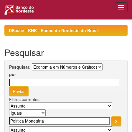
Skip
navigation
DSpace - BNB - Banco do Nordeste do Brasil
Pesquisar
Pesquisar:
por
Filtros correntes: