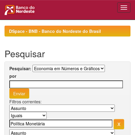
Skip
navigation
DSpace - BNB - Banco do Nordeste do Brasil
Pesquisar
Pesquisar:
por
Filtros correntes: