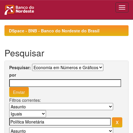
Skip
navigation
DSpace - BNB - Banco do Nordeste do Brasil
Pesquisar
Pesquisar:
por
Filtros correntes: