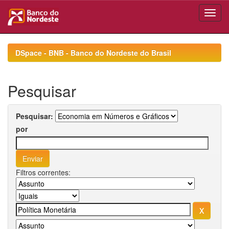
Skip
navigation
DSpace - BNB - Banco do Nordeste do Brasil
Pesquisar
Pesquisar:
por
Filtros correntes: