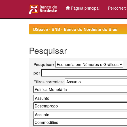
Página principal
Percorrer
Skip
navigation
DSpace - BNB - Banco do Nordeste do Brasil
Pesquisar
Pesquisar:
por
Filtros correntes: