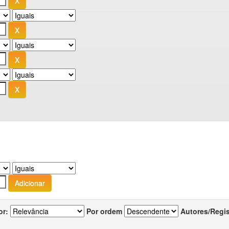
or:
Por ordem
Autores/Regi