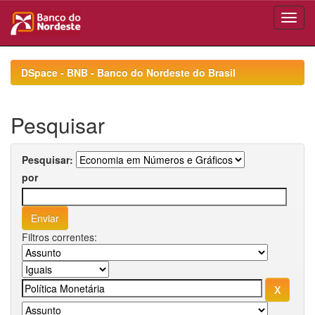
Skip
navigation
DSpace - BNB - Banco do Nordeste do Brasil
Pesquisar
Pesquisar:
por
Filtros correntes: