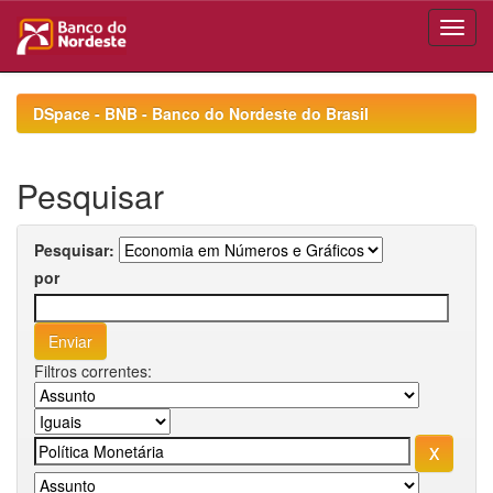
Skip
navigation
DSpace - BNB - Banco do Nordeste do Brasil
Pesquisar
Pesquisar:
por
Filtros correntes: