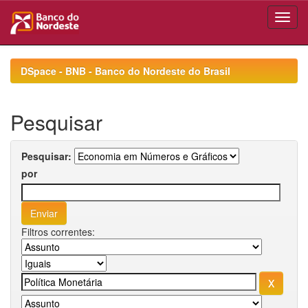
Skip
navigation
DSpace - BNB - Banco do Nordeste do Brasil
Pesquisar
Pesquisar:
por
Filtros correntes: