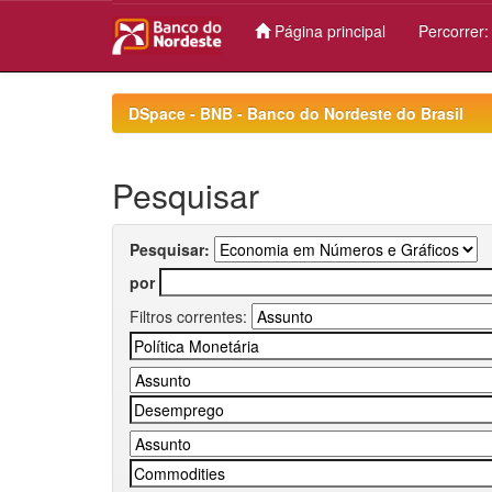
Página principal
Percorrer
Skip
navigation
DSpace - BNB - Banco do Nordeste do Brasil
Pesquisar
Pesquisar:
por
Filtros correntes: