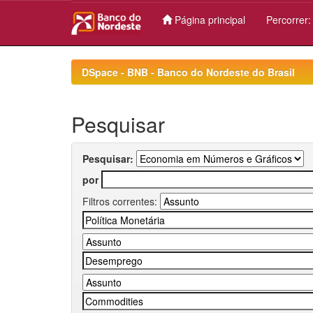
Página principal
Percorrer
Skip
navigation
DSpace - BNB - Banco do Nordeste do Brasil
Pesquisar
Pesquisar:
por
Filtros correntes: