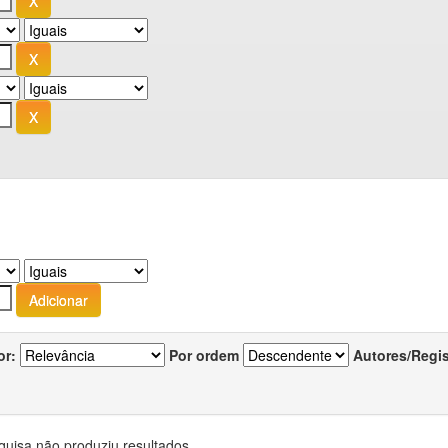
or:
Por ordem
Autores/Regi
quisa não produziu resultados.