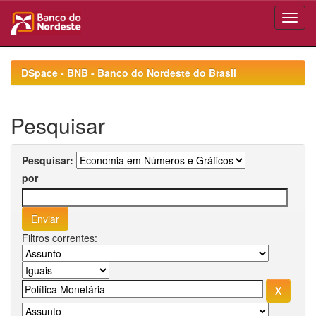
Skip
navigation
DSpace - BNB - Banco do Nordeste do Brasil
Pesquisar
Pesquisar:
por
Filtros correntes: