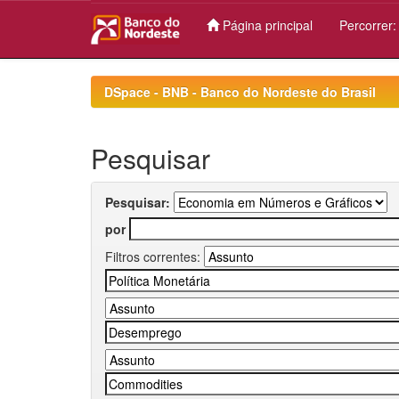
Página principal
Percorrer
Skip
navigation
DSpace - BNB - Banco do Nordeste do Brasil
Pesquisar
Pesquisar:
por
Filtros correntes: