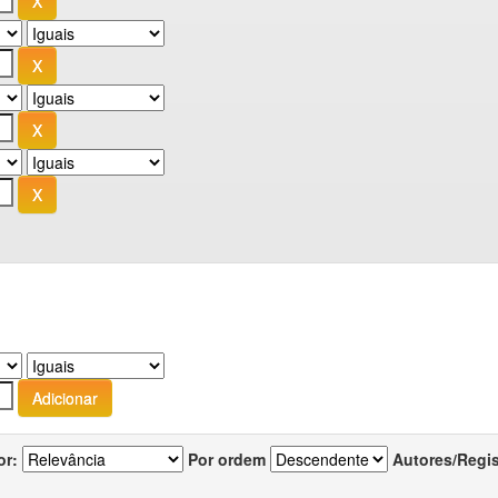
or:
Por ordem
Autores/Regi