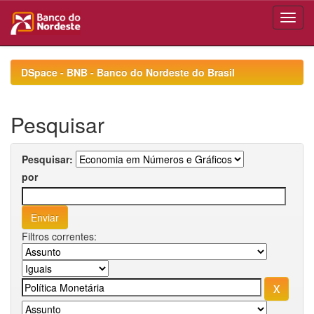
Skip
navigation
DSpace - BNB - Banco do Nordeste do Brasil
Pesquisar
Pesquisar:
por
Filtros correntes: