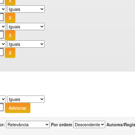
or:
Por ordem
Autores/Regi