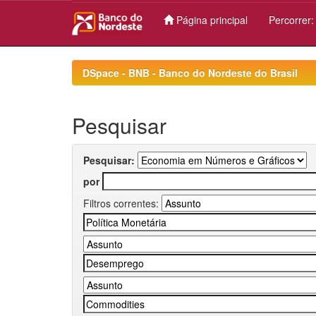
Página principal
Percorrer
Skip
navigation
DSpace - BNB - Banco do Nordeste do Brasil
Pesquisar
Pesquisar:
por
Filtros correntes: