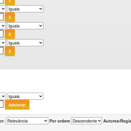
or:
Por ordem
Autores/Regi