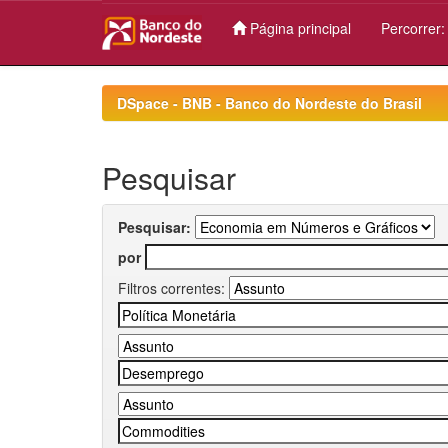
Página principal
Percorrer
Skip
navigation
DSpace - BNB - Banco do Nordeste do Brasil
Pesquisar
Pesquisar:
por
Filtros correntes: