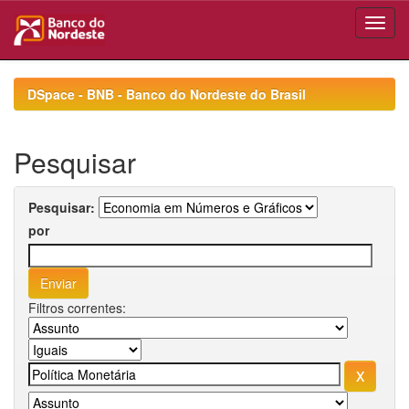
Skip
navigation
DSpace - BNB - Banco do Nordeste do Brasil
Pesquisar
Pesquisar:
por
Filtros correntes: