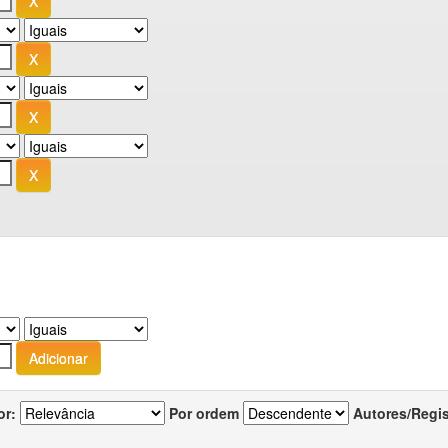
or:
Por ordem
Autores/Regi