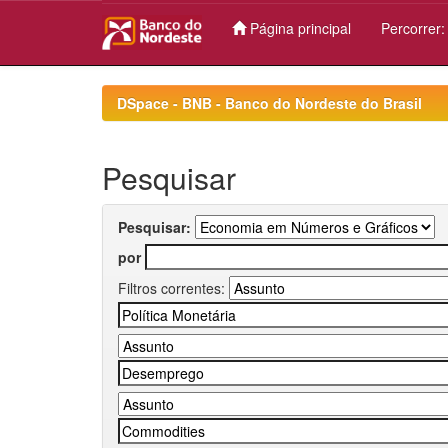
Página principal
Percorrer
Skip
navigation
DSpace - BNB - Banco do Nordeste do Brasil
Pesquisar
Pesquisar:
por
Filtros correntes: