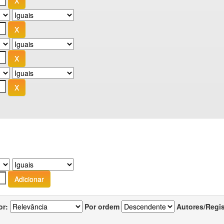
or:
Por ordem
Autores/Regi