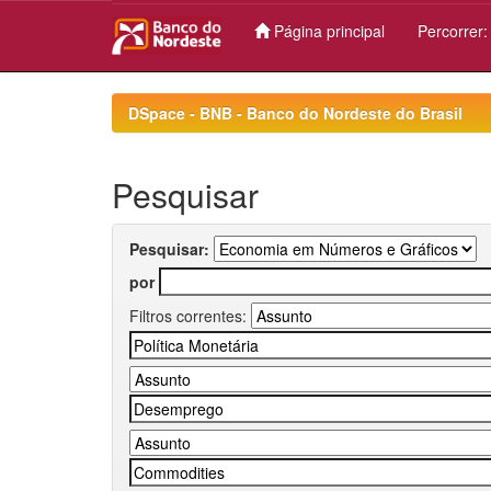
Página principal
Percorrer
Skip
navigation
DSpace - BNB - Banco do Nordeste do Brasil
Pesquisar
Pesquisar:
por
Filtros correntes: