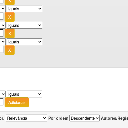
or:
Por ordem
Autores/Regi