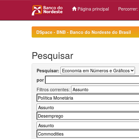
Página principal
Percorrer
Skip
navigation
DSpace - BNB - Banco do Nordeste do Brasil
Pesquisar
Pesquisar:
por
Filtros correntes: