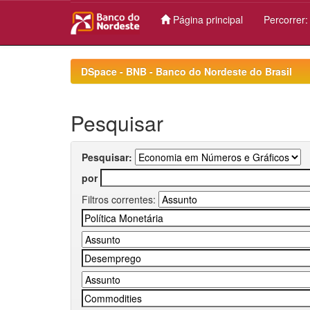
Página principal
Percorrer
Skip
navigation
DSpace - BNB - Banco do Nordeste do Brasil
Pesquisar
Pesquisar:
por
Filtros correntes: