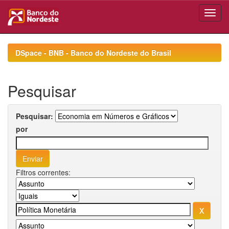
Skip
navigation
DSpace - BNB - Banco do Nordeste do Brasil
Pesquisar
Pesquisar:
por
Filtros correntes: