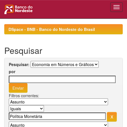
Skip
navigation
DSpace - BNB - Banco do Nordeste do Brasil
Pesquisar
Pesquisar:
por
Filtros correntes: