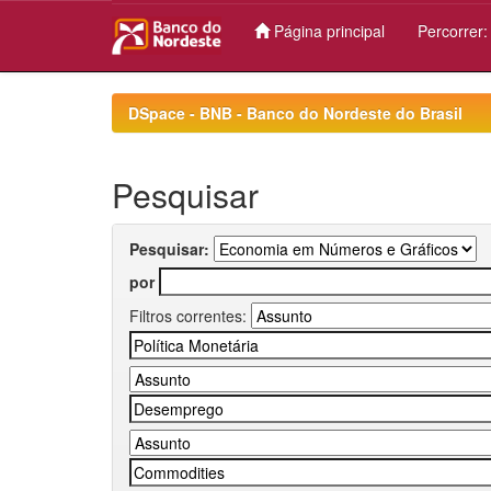
Página principal
Percorrer
Skip
navigation
DSpace - BNB - Banco do Nordeste do Brasil
Pesquisar
Pesquisar:
por
Filtros correntes: