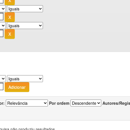
or:
Por ordem
Autores/Regi
quisa não produziu resultados.