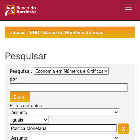
Skip
navigation
DSpace - BNB - Banco do Nordeste do Brasil
Pesquisar
Pesquisar:
por
Filtros correntes: