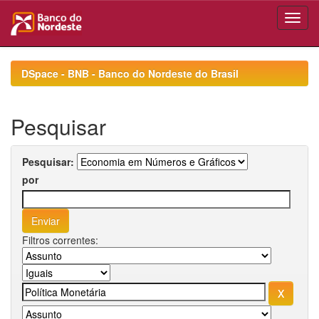
Skip
navigation
DSpace - BNB - Banco do Nordeste do Brasil
Pesquisar
Pesquisar:
por
Filtros correntes: