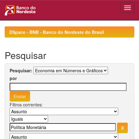
Skip
navigation
DSpace - BNB - Banco do Nordeste do Brasil
Pesquisar
Pesquisar:
por
Filtros correntes: