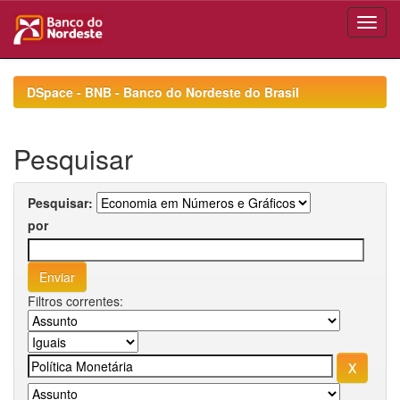
Skip
navigation
DSpace - BNB - Banco do Nordeste do Brasil
Pesquisar
Pesquisar:
por
Filtros correntes: