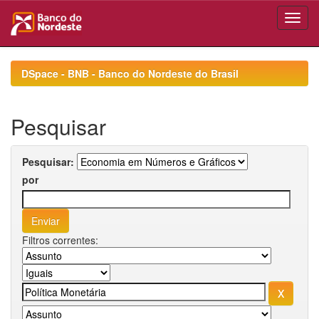
Skip
navigation
DSpace - BNB - Banco do Nordeste do Brasil
Pesquisar
Pesquisar:
por
Filtros correntes: