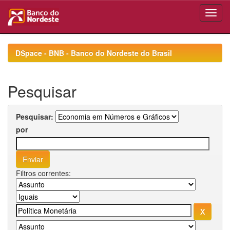
Skip
navigation
DSpace - BNB - Banco do Nordeste do Brasil
Pesquisar
Pesquisar:
por
Filtros correntes: