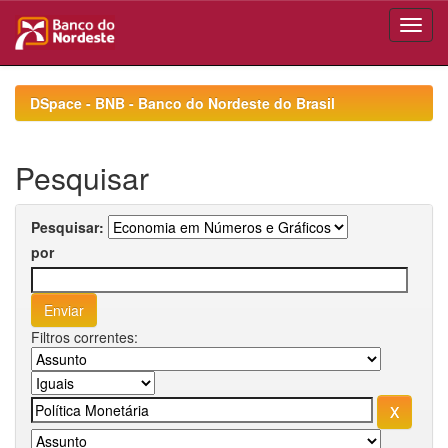
Skip
navigation
DSpace - BNB - Banco do Nordeste do Brasil
Pesquisar
Pesquisar:
por
Filtros correntes: