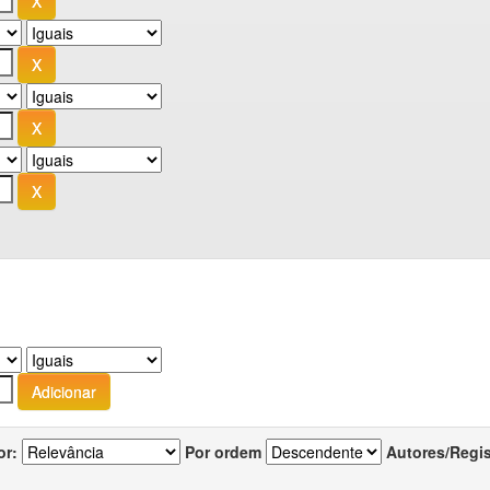
or:
Por ordem
Autores/Regi