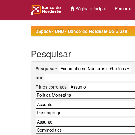
Página principal
Percorrer
Skip
navigation
DSpace - BNB - Banco do Nordeste do Brasil
Pesquisar
Pesquisar:
por
Filtros correntes: