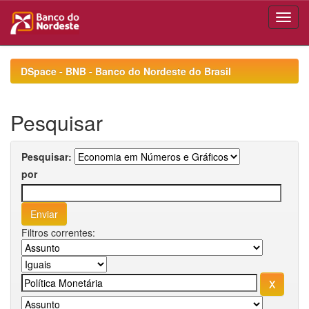
Skip
navigation
DSpace - BNB - Banco do Nordeste do Brasil
Pesquisar
Pesquisar:
por
Filtros correntes: