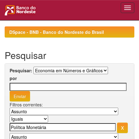
Skip
navigation
DSpace - BNB - Banco do Nordeste do Brasil
Pesquisar
Pesquisar:
por
Filtros correntes: