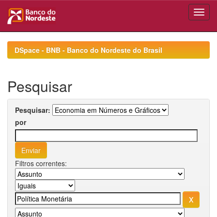
Skip
navigation
DSpace - BNB - Banco do Nordeste do Brasil
Pesquisar
Pesquisar:
por
Filtros correntes: