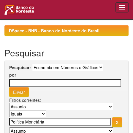
Skip
navigation
DSpace - BNB - Banco do Nordeste do Brasil
Pesquisar
Pesquisar:
por
Filtros correntes: