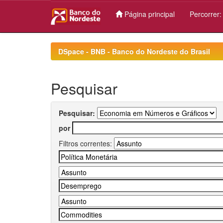
Página principal
Percorrer
Skip
navigation
DSpace - BNB - Banco do Nordeste do Brasil
Pesquisar
Pesquisar:
por
Filtros correntes: