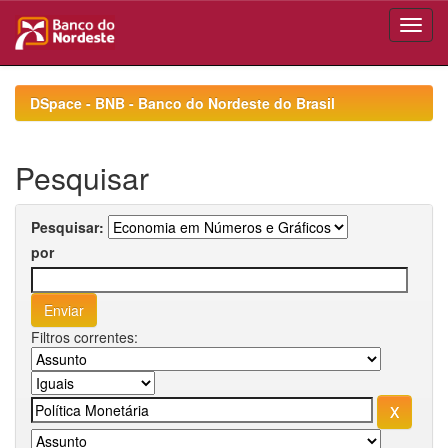
Skip
navigation
DSpace - BNB - Banco do Nordeste do Brasil
Pesquisar
Pesquisar:
por
Filtros correntes: